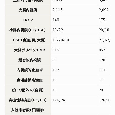
大腸内視鏡
2,115
2,092
ERCP
148
175
小腸内視鏡（CE/DBE）
16/22
20/18
ESD（食道/胃/大腸）
10/70/60
21/67/4
大腸ポリペク/EMR
815
857
超音波内視鏡
96
120
内視鏡的止血術
107
113
食道静脈瘤治療
16
17
ピロリ菌外来（自費）
15
28
炎症性腸疾患（UC/CD）
126/24
126/31
入院患者数（肝胆膵）