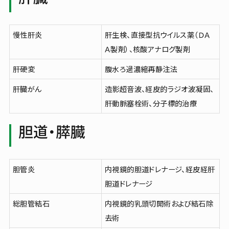
慢性肝炎
肝生検、直接型抗ウイルス薬（ＤＡ
Ａ製剤）、核酸アナログ製剤
肝硬変
腹水ろ過濃縮再静注法
肝臓がん
造影超音波、経皮的ラジオ波凝固、
肝動脈塞栓術、分子標的治療
胆道・膵臓
胆管炎
内視鏡的胆道ドレナージ、経皮経肝
胆道ドレナージ
総胆管結石
内視鏡的乳頭切開術および結石除
去術