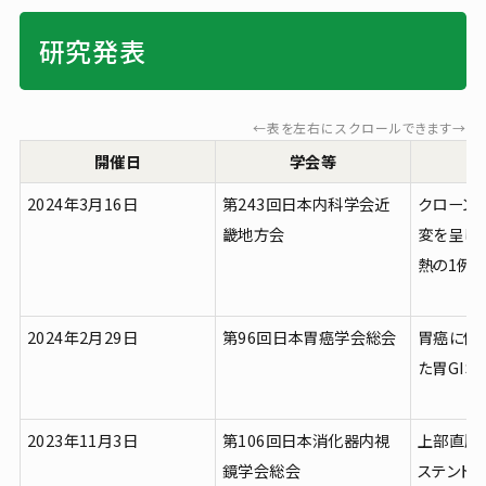
研究発表
←表を左右にスクロールできます→
開催日
学会等
2024年3月16日
第243回日本内科学会近
クローン
畿地方会
変を呈し
熱の1例
2024年2月29日
第96回日本胃癌学会総会
胃癌に併
た胃GIS
2023年11月3日
第106回日本消化器内視
上部直腸
鏡学会総会
ステント