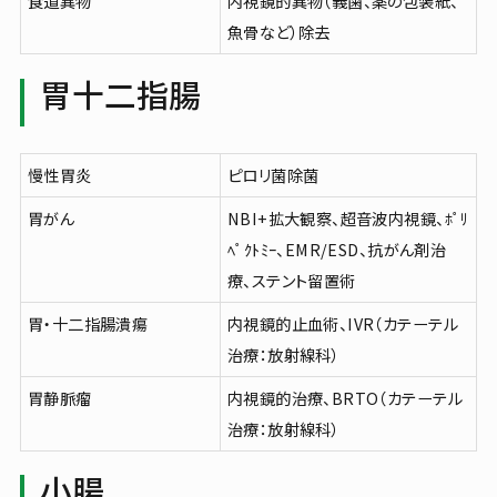
食道異物
内視鏡的異物（義歯、薬の包装紙、
施設・設備案内
魚骨など）除去
胃十二指腸
メニューを閉じる
慢性胃炎
ピロリ菌除菌
胃がん
NBI+拡大観察、超音波内視鏡、ﾎﾟﾘ
ﾍﾟｸﾄﾐｰ、EMR/ESD、抗がん剤治
療、ステント留置術
胃・十二指腸潰瘍
内視鏡的止血術、IVR（カテーテル
治療：放射線科）
胃静脈瘤
内視鏡的治療、BRTO（カテーテル
治療：放射線科）
小腸