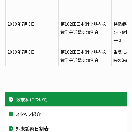
2019年7月6日
第102回日本消化器内視
発熱症状
鏡学会近畿支部例会
ン不耐性
一例
2019年7月6日
第102回日本消化器内視
当院にお
鏡学会近畿支部例会
裂の治療
診療科について
スタッフ紹介
外来診察日割表