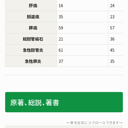
肝癌
16
24
胆道癌
35
23
膵癌
59
57
総胆管結石
21
36
急性胆管炎
61
45
急性膵炎
37
35
原著、総説、著書
←表を左右にスクロールできます→