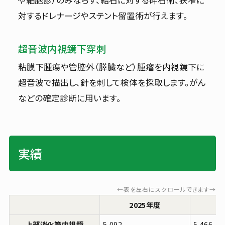
や細胞診）のみならず、結石に対する砕石術、狭窄に
対するドレナージやステント留置術が行えます。
超音波内視鏡下穿刺
粘膜下腫瘍や管腔外（膵臓など）腫瘤を内視鏡下に
超音波で描出し、針を刺して検体を採取します。がん
などの確定診断に用います。
実績
←表を左右にスクロールできます→
2025年度
2
上部消化管内視鏡
5,092
5,466