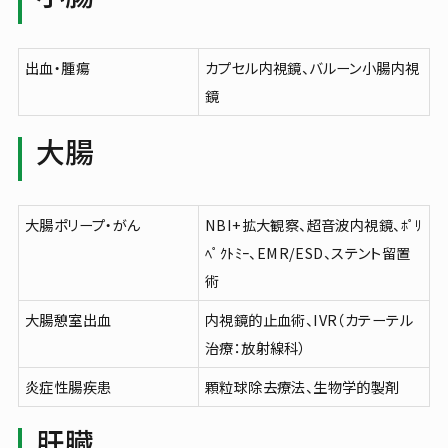
出血・腫瘍
カプセル内視鏡、バルーン小腸内視
鏡
大腸
大腸ポリープ・がん
NBI+拡大観察、超音波内視鏡、ﾎﾟﾘ
ﾍﾟｸﾄﾐｰ、EMR/ESD、ステント留置
術
大腸憩室出血
内視鏡的止血術、IVR（カテーテル
治療：放射線科）
炎症性腸疾患
顆粒球除去療法、生物学的製剤
肝臓