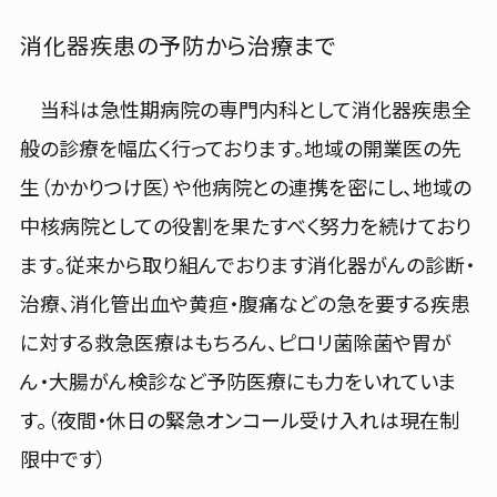
消化器疾患の予防から治療まで
〒593-8304
交通アクセス
堺市西区家原寺町1丁1番1号
当科は急性期病院の専門内科として消化器疾患全
般の診療を幅広く行っております。地域の開業医の先
生（かかりつけ医）や他病院との連携を密にし、地域の
外来受付のご案内
中核病院としての役割を果たすべく努力を続けており
受付時間
休診日
ます。従来から取り組んでおります消化器がんの診断・
8:15~11:00
土日祝・年末年始
治療、消化管出血や黄疸・腹痛などの急を要する疾患
に対する救急医療はもちろん、ピロリ菌除菌や胃が
ん・大腸がん検診など予防医療にも力をいれていま
採用情報
イベント
お知らせ
入札等情報
す。（夜間・休日の緊急オンコール受け入れは現在制
よくあるご質問
限中です）