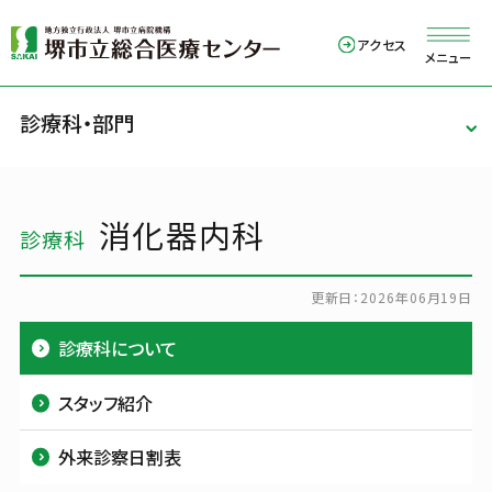
アクセス
メニュー
診療科・部門
外来のご案内
入院・お見舞い
消化器内科
診療科・部門
病院紹介
診療科
更新日：
2026年06月19日
医療関係の方
診療科について
TEL
072-272-1199
スタッフ紹介
外来診察日割表
Language