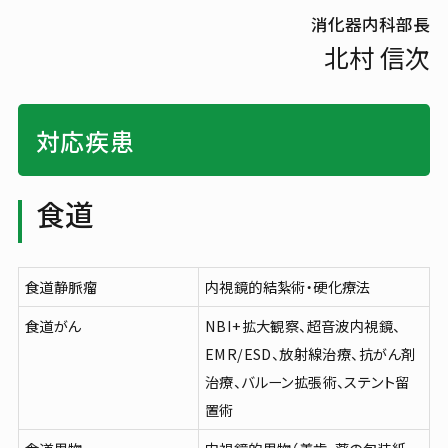
消化器内科部長
よくご覧いただいているページ
北村 信次
初診の方
再診の方
対応疾患
紹介状について
再診の方へ
初めて受診される方へ
外来診療日割表
お支払いについて
診療科・部門
食道
処方箋・お薬手帳
各種お手続き
通訳・手話への対応
患者さんへのお願い
患者さんへのお願い
食道静脈瘤
内視鏡的結紮術・硬化療法
食道がん
NBI+拡大観察、超音波内視鏡、
お見舞いの方
人間ドック・検（健）診
EMR/ESD、放射線治療、抗がん剤
面会のご案内
お選びいただけるコース
治療、バルーン拡張術、ステント留
交通アクセス
お持ちいただくもの
置術
フロアマップ
ご予約フォーム